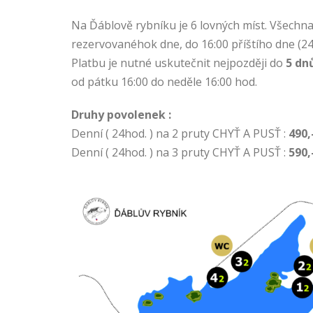
Na Ďáblově rybníku je 6 lovných míst. Všechna 
rezervovanéhok dne, do 16:00 příštího dne (24
Platbu je nutné uskutečnit nejpozději do
5
dnů
od pátku 16:00 do neděle 16:00 hod.
Druhy povolenek :
Denní ( 24hod. ) na 2 pruty CHYŤ A PUSŤ :
4
9
0,
Denní ( 24hod. ) na 3 pruty CHYŤ A PUSŤ :
590,