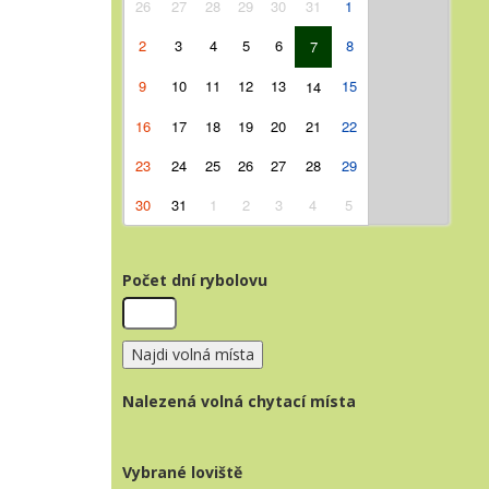
26
27
28
29
30
31
1
2
3
4
5
6
8
7
9
10
11
12
13
15
14
16
17
18
19
20
21
22
23
24
25
26
27
28
29
30
31
1
2
3
4
5
Počet dní rybolovu
Nalezená volná chytací místa
Vybrané loviště