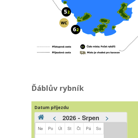
Ďáblův rybník
Datum příjezdu
<
2026 - Srpen
>
Ne
Po
Út
St
Čt
Pá
So