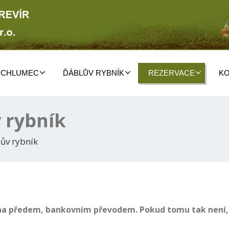
 CHLUMEC
ĎÁBLŮV RYBNÍK
REZERVACE
KO
 rybník
ův rybník
 předem, bankovním převodem. Pokud tomu tak není, je