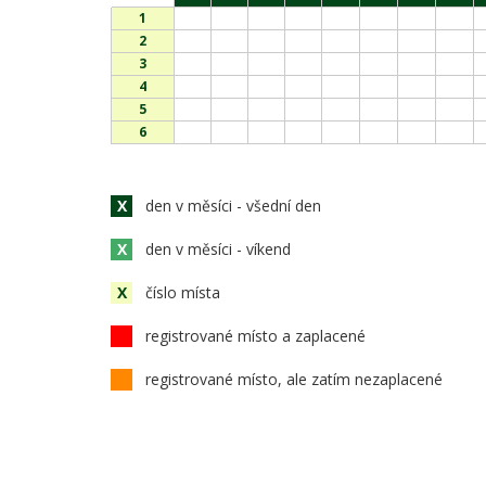
1
2
3
4
5
6
X
den v měsíci - všední den
X
den v měsíci - víkend
X
číslo místa
registrované místo a zaplacené
registrované místo, ale zatím nezaplacené