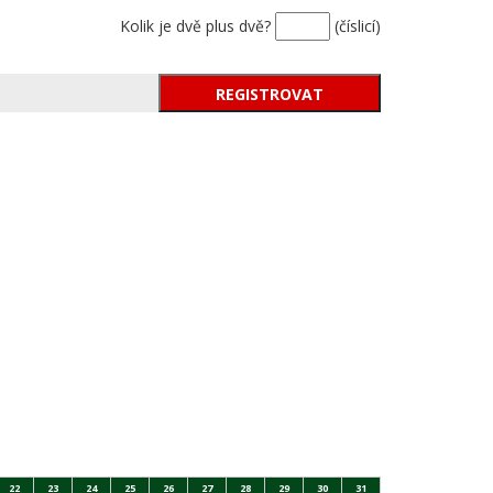
Kolik je dvě plus dvě?
(číslicí)
22
23
24
25
26
27
28
29
30
31