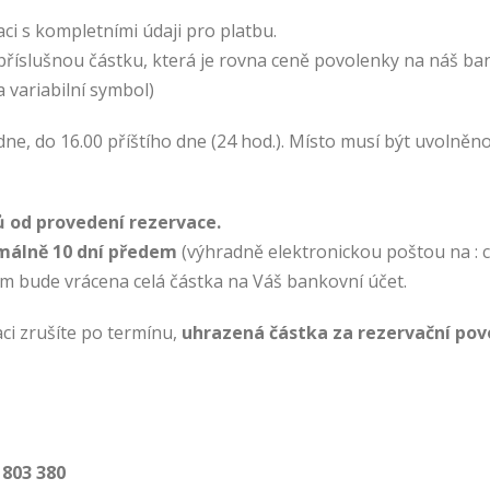
aci s kompletními údaji pro platbu.
příslušnou částku, která je rovna ceně povolenky na náš ba
a variabilní symbol)
ne, do 16.00 příštího dne (24 hod.). Místo musí být uvolněn
 od provedení rezervace.
imálně 10 dní předem
(výhradně elektronickou poštou na :
m bude vrácena celá částka na Váš bankovní účet.
ci zrušíte po termínu,
uhrazená částka za rezervační pov
 803 380