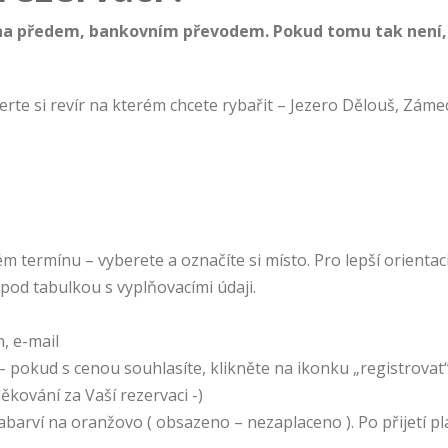
 předem, bankovním převodem. Pokud tomu tak není, je
rte si revír na kterém chcete rybařit – Jezero Dělouš, Zám
m termínu – vyberete a označíte si místo. Pro lepší orientac
pod tabulkou s vyplňovacími údaji.
n, e-mail
– pokud s cenou souhlasíte, klikněte na ikonku „registrovat
ěkování za Vaší rezervaci -)
barví na oranžovo ( obsazeno – nezaplaceno ). Po přijetí pla