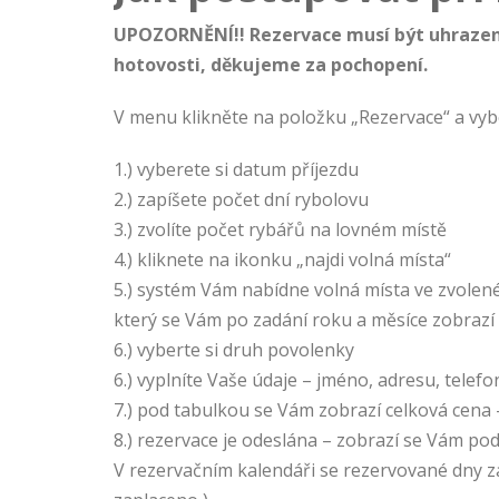
UPOZORNĚNÍ!! Rezervace musí být uhrazena
hotovosti, děkujeme za pochopení.
V menu klikněte na položku „Rezervace“ a vybe
1.) vyberete si datum příjezdu
2.) zapíšete počet dní rybolovu
3.) zvolíte počet rybářů na lovném místě
4.) kliknete na ikonku „najdi volná místa“
5.) systém Vám nabídne volná místa ve zvolené
který se Vám po zadání roku a měsíce zobrazí 
6.) vyberte si druh povolenky
6.) vyplníte Vaše údaje – jméno, adresu, telefo
7.) pod tabulkou se Vám zobrazí celková cena 
8.) rezervace je odeslána – zobrazí se Vám pod
V rezervačním kalendáři se rezervované dny za