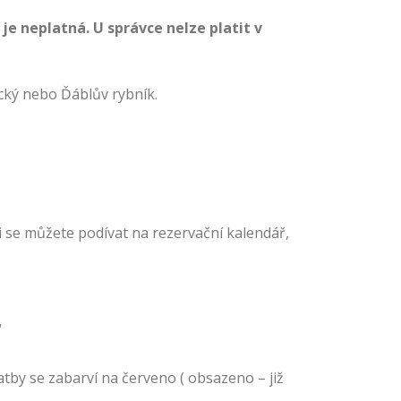
 neplatná. U správce nelze platit v
ecký nebo Ďáblův rybník.
i se můžete podívat na rezervační kalendář,
“
tby se zabarví na červeno ( obsazeno – již