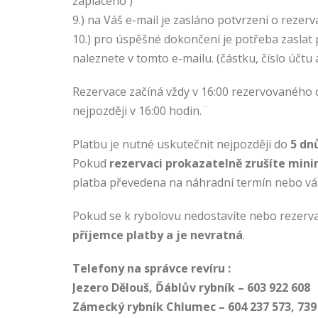
zaplaceno )
9.) na Váš e-mail je zasláno potvrzení o rezerv
10.) pro úspěšné dokončení je potřeba zaslat 
naleznete v tomto e-mailu. (částku, číslo účtu 
Rezervace začíná vždy v 16:00 rezervovaného d
nejpozději v 16:00 hodin.¨
Platbu je nutné uskutečnit nejpozději do
5
dnů
Pokud
rezervaci prokazatelně zrušíte min
platba převedena na náhradní termín nebo vá
Pokud se k rybolovu nedostavíte nebo rezerva
příjemce platby a je nevratná
.
Telefony na správce revíru :
Jezero Dělouš, Ďáblův rybník – 603 922 608
Zámecký rybník Chlumec – 604 237 573, 739