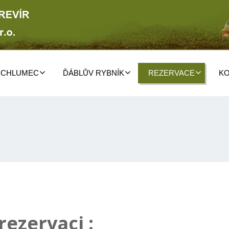
 CHLUMEC
ĎÁBLŮV RYBNÍK
REZERVACE
KO
rezervaci :